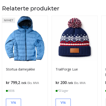
Relaterte produkter
NYHET
Stortua damejakke
TrailForge Lue
Pris
Pris
kr 799,2
kr 200
/stk
Eks. MVA
/stk
Eks. MVA
6938
På lager
Vis
Vis