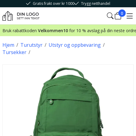
Gratis frakt over kr 1000
Trygg netthandel
0
Bruk rabattkoden
Velkommen10
for 10 % avslag på din neste ordr
Hjem
/
Turutstyr
/
Utstyr og oppbevaring
/
Tursekker
/