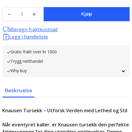
1
Kjøp
Beregn fraktkostnad
Legg i handleliste
Gratis frakt over kr 1000
Trygg netthandel
Why buy
Beskrivelse
Knausen Tursekk – Utforsk Verden med Lethed og Stil
Når eventyret kaller. er Knausen tursekk den perfekte
følgesvennen for dine utendørs opplevelser. Denne