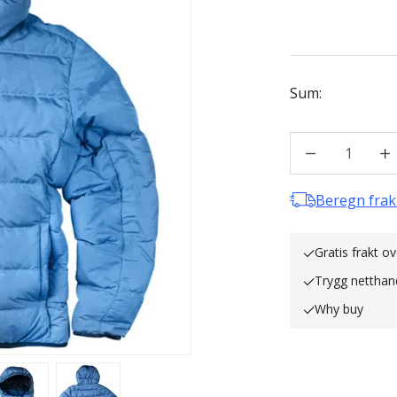
Sum:
1
Beregn frak
Gratis frakt o
Trygg netthan
Why buy