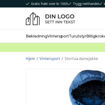
Gratis frakt over kr 1000
Trygg netthandel
Bekledning
Vintersport
Turutstyr
Billigkrok
Hjem
/
Vintersport
/
Stortua damejakke