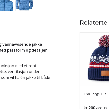
Relaterte
 og vannavvisende jakke
 med passform og detaljer
nksjon med et rent.
tte, ventilasjon under
som vil ha én jakke til både
TrailForge Lue
Pris
kr 200
/stk
Eks.