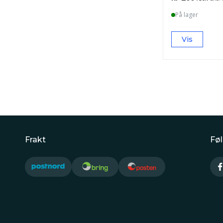
På lager
Vis
Frakt
Føl