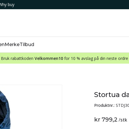
Why buy
en
Merke
Tilbud
Bruk rabattkoden
Velkommen10
for 10 % avslag på din neste ordre
Stortua 
Produktnr.:
STDJ3
kr 799,2
/
stk