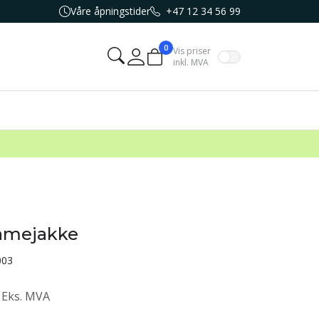
Våre åpningstider
+47 12 34 56 99
0
Vis priser
inkl. MVA
Mine sider
damejakke
003
Eks. MVA