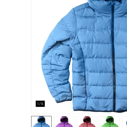
1
/
6