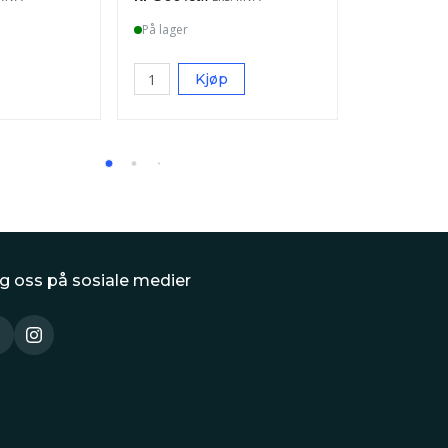
På lager
80
Kjøp
Vis
g oss på sosiale medier