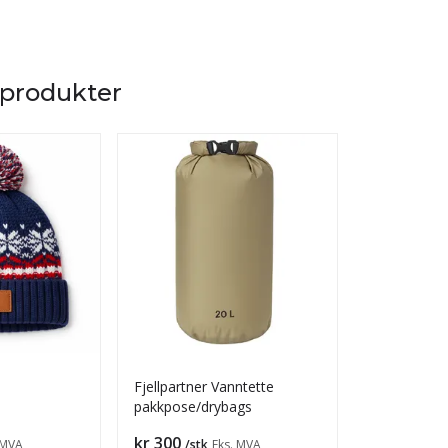
 produkter
Fjellpartner Vanntette
Fjellpartner
pakkpose/drybags
Pris
Pris
kr 300
kr 100
 MVA
/stk
Eks. MVA
fra
/