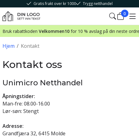
Gratis frakt over kr 1000
Trygg netthandel
0
Bruk rabattkoden
Velkommen10
for 10 % avslag på din neste ordr
Hjem
/
Kontakt
Kontakt oss
Unimicro Netthandel
Åpningstider:
Man-fre: 08.00-16.00
Lør-søn: Stengt
Adresse:
Grandfjæra 32, 6415 Molde