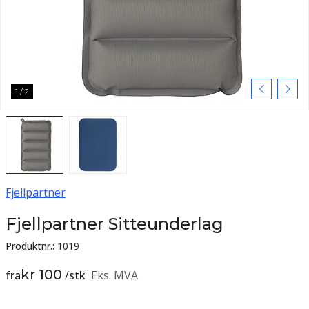
1
/
2
Fjellpartner
Fjellpartner Sitteunderlag
Produktnr.:
1019
kr 100
fra
/
stk
Eks. MVA