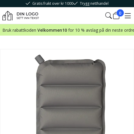
Gratis frakt over kr 1000
Trygg netthandel
0
Bruk rabattkoden
Velkommen10
for 10 % avslag på din neste ordr