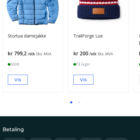
Stortua damejakke
TrailForge Lue
Pris
Pris
kr 799,2
kr 200
/stk
Eks. MVA
/stk
Eks. MVA
6938
På lager
Vis
Vis
Betaling