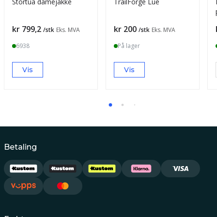
Stortua damejakke
TrailForge Lue
Pris
Pris
kr 799,2
kr 200
/stk
Eks. MVA
/stk
Eks. MVA
6938
På lager
Vis
Vis
Betaling