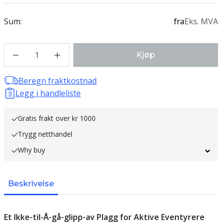
Sum:
fra
Eks. MVA
1
Kjøp
Beregn fraktkostnad
Legg i handleliste
Gratis frakt over kr 1000
Trygg netthandel
Why buy
Beskrivelse
Et Ikke-til-Å-gå-glipp-av Plagg for Aktive Eventyrere