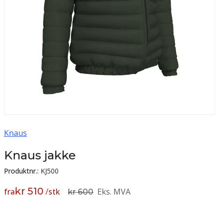
Knaus
Knaus jakke
Produktnr.:
KJ500
kr 510
fra
/
stk
Eks. MVA
kr 600