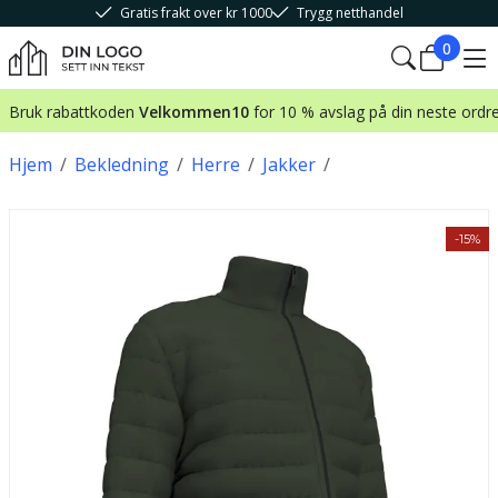
Gratis frakt over kr 1000
Trygg netthandel
0
Bruk rabattkoden
Velkommen10
for 10 % avslag på din neste ordr
Hjem
/
Bekledning
/
Herre
/
Jakker
/
-15%